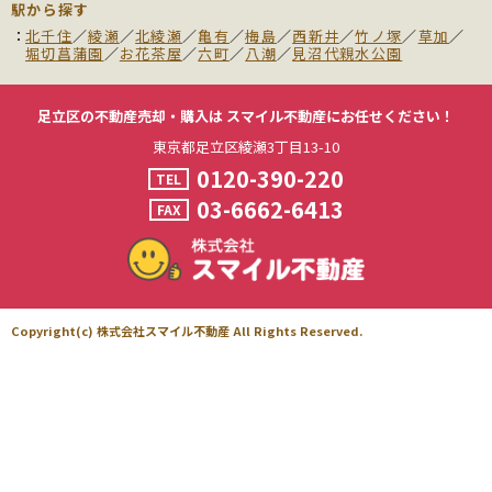
駅から探す
北千住
／
綾瀬
／
北綾瀬
／
亀有
／
梅島
／
西新井
／
竹ノ塚
／
草加
／
堀切菖蒲園
／
お花茶屋
／
六町
／
八潮
／
見沼代親水公園
足立区の不動産売却・購入は
スマイル不動産にお任せください！
東京都足立区綾瀬3丁目13-10
0120-390-220
TEL
03-6662-6413
FAX
Copyright(c) 株式会社スマイル不動産 All Rights Reserved.