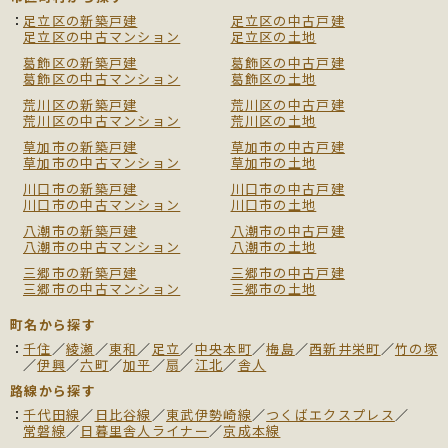
足立区の新築戸建
足立区の中古戸建
足立区の中古マンション
足立区の土地
葛飾区の新築戸建
葛飾区の中古戸建
葛飾区の中古マンション
葛飾区の土地
荒川区の新築戸建
荒川区の中古戸建
荒川区の中古マンション
荒川区の土地
草加市の新築戸建
草加市の中古戸建
草加市の中古マンション
草加市の土地
川口市の新築戸建
川口市の中古戸建
川口市の中古マンション
川口市の土地
八潮市の新築戸建
八潮市の中古戸建
八潮市の中古マンション
八潮市の土地
三郷市の新築戸建
三郷市の中古戸建
三郷市の中古マンション
三郷市の土地
町名から探す
千住
／
綾瀬
／
東和
／
足立
／
中央本町
／
梅島
／
西新井栄町
／
竹の塚
／
伊興
／
六町
／
加平
／
扇
／
江北
／
舎人
路線から探す
千代田線
／
日比谷線
／
東武伊勢崎線
／
つくばエクスプレス
／
常磐線
／
日暮里舎人ライナー
／
京成本線