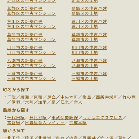
足立区の中古マンション
足立区の土地
葛飾区の新築戸建
葛飾区の中古戸建
葛飾区の中古マンション
葛飾区の土地
荒川区の新築戸建
荒川区の中古戸建
荒川区の中古マンション
荒川区の土地
草加市の新築戸建
草加市の中古戸建
草加市の中古マンション
草加市の土地
川口市の新築戸建
川口市の中古戸建
川口市の中古マンション
川口市の土地
八潮市の新築戸建
八潮市の中古戸建
八潮市の中古マンション
八潮市の土地
三郷市の新築戸建
三郷市の中古戸建
三郷市の中古マンション
三郷市の土地
町名から探す
千住
／
綾瀬
／
東和
／
足立
／
中央本町
／
梅島
／
西新井栄町
／
竹の塚
／
伊興
／
六町
／
加平
／
扇
／
江北
／
舎人
路線から探す
千代田線
／
日比谷線
／
東武伊勢崎線
／
つくばエクスプレス
／
常磐線
／
日暮里舎人ライナー
／
京成本線
駅から探す
北千住
／
綾瀬
／
北綾瀬
／
亀有
／
梅島
／
西新井
／
竹ノ塚
／
草加
／