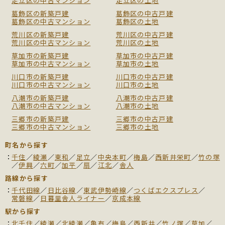
足立区の中古マンション
足立区の土地
葛飾区の新築戸建
葛飾区の中古戸建
葛飾区の中古マンション
葛飾区の土地
荒川区の新築戸建
荒川区の中古戸建
荒川区の中古マンション
荒川区の土地
草加市の新築戸建
草加市の中古戸建
草加市の中古マンション
草加市の土地
川口市の新築戸建
川口市の中古戸建
川口市の中古マンション
川口市の土地
八潮市の新築戸建
八潮市の中古戸建
八潮市の中古マンション
八潮市の土地
三郷市の新築戸建
三郷市の中古戸建
三郷市の中古マンション
三郷市の土地
町名から探す
千住
／
綾瀬
／
東和
／
足立
／
中央本町
／
梅島
／
西新井栄町
／
竹の塚
／
伊興
／
六町
／
加平
／
扇
／
江北
／
舎人
路線から探す
千代田線
／
日比谷線
／
東武伊勢崎線
／
つくばエクスプレス
／
常磐線
／
日暮里舎人ライナー
／
京成本線
駅から探す
北千住
／
綾瀬
／
北綾瀬
／
亀有
／
梅島
／
西新井
／
竹ノ塚
／
草加
／