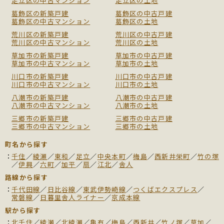
足立区の中古マンション
足立区の土地
葛飾区の新築戸建
葛飾区の中古戸建
葛飾区の中古マンション
葛飾区の土地
荒川区の新築戸建
荒川区の中古戸建
荒川区の中古マンション
荒川区の土地
草加市の新築戸建
草加市の中古戸建
草加市の中古マンション
草加市の土地
川口市の新築戸建
川口市の中古戸建
川口市の中古マンション
川口市の土地
八潮市の新築戸建
八潮市の中古戸建
八潮市の中古マンション
八潮市の土地
三郷市の新築戸建
三郷市の中古戸建
三郷市の中古マンション
三郷市の土地
町名から探す
千住
／
綾瀬
／
東和
／
足立
／
中央本町
／
梅島
／
西新井栄町
／
竹の塚
／
伊興
／
六町
／
加平
／
扇
／
江北
／
舎人
路線から探す
千代田線
／
日比谷線
／
東武伊勢崎線
／
つくばエクスプレス
／
常磐線
／
日暮里舎人ライナー
／
京成本線
駅から探す
北千住
／
綾瀬
／
北綾瀬
／
亀有
／
梅島
／
西新井
／
竹ノ塚
／
草加
／