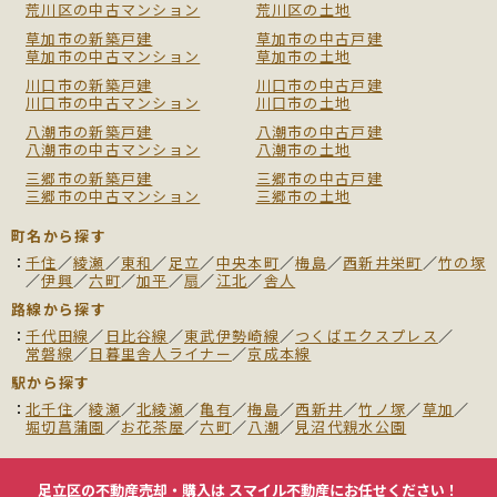
荒川区の中古マンション
荒川区の土地
草加市の新築戸建
草加市の中古戸建
草加市の中古マンション
草加市の土地
川口市の新築戸建
川口市の中古戸建
川口市の中古マンション
川口市の土地
八潮市の新築戸建
八潮市の中古戸建
八潮市の中古マンション
八潮市の土地
三郷市の新築戸建
三郷市の中古戸建
三郷市の中古マンション
三郷市の土地
町名から探す
千住
／
綾瀬
／
東和
／
足立
／
中央本町
／
梅島
／
西新井栄町
／
竹の塚
／
伊興
／
六町
／
加平
／
扇
／
江北
／
舎人
路線から探す
千代田線
／
日比谷線
／
東武伊勢崎線
／
つくばエクスプレス
／
常磐線
／
日暮里舎人ライナー
／
京成本線
駅から探す
北千住
／
綾瀬
／
北綾瀬
／
亀有
／
梅島
／
西新井
／
竹ノ塚
／
草加
／
堀切菖蒲園
／
お花茶屋
／
六町
／
八潮
／
見沼代親水公園
足立区の不動産売却・購入は
スマイル不動産にお任せください！