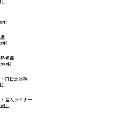
件］
線
70件］
本線
23件］
伊勢崎線
206件］
メトロ日比谷線
件］
里・舎人ライナー
53件］