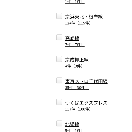
1件［1件］
京浜東北・根岸線
124件［115件］
高崎線
7件［7件］
京成押上線
4件［3件］
東京メトロ千代田線
35件［30件］
つくばエクスプレス
117件［100件］
北総線
5件［1件］