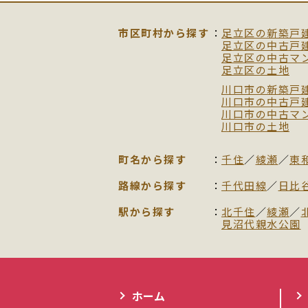
市区町村から探す
足立区の新築戸
足立区の中古戸
足立区の中古マ
足立区の土地
川口市の新築戸
川口市の中古戸
川口市の中古マ
川口市の土地
町名から探す
千住
／
綾瀬
／
東
路線から探す
千代田線
／
日比
駅から探す
北千住
／
綾瀬
／
見沼代親水公園
ホーム