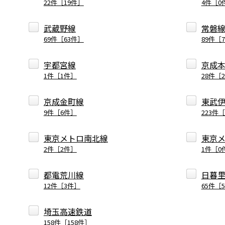
22件［19件］
4件［0
武蔵野線
常磐
69件［63件］
89件［
宇都宮線
京成
1件［1件］
28件［
京成金町線
東武
9件［6件］
223件［
東京メトロ南北線
東京
2件［2件］
1件［0
都電荒川線
日暮
12件［3件］
65件［
埼玉高速鉄道
158件［158件］