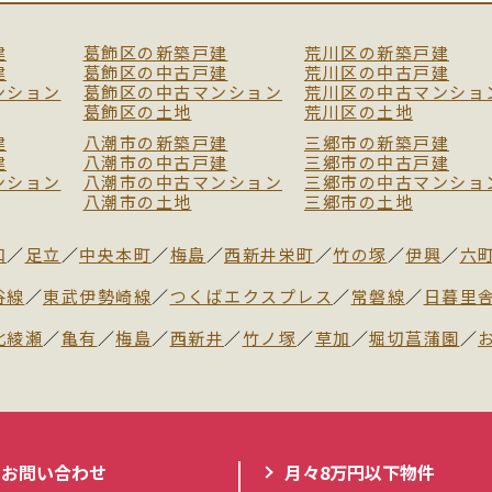
建
葛飾区の新築戸建
荒川区の新築戸建
建
葛飾区の中古戸建
荒川区の中古戸建
ンション
葛飾区の中古マンション
荒川区の中古マンショ
葛飾区の土地
荒川区の土地
建
八潮市の新築戸建
三郷市の新築戸建
建
八潮市の中古戸建
三郷市の中古戸建
ンション
八潮市の中古マンション
三郷市の中古マンショ
八潮市の土地
三郷市の土地
和
／
足立
／
中央本町
／
梅島
／
西新井栄町
／
竹の塚
／
伊興
／
六
谷線
／
東武伊勢崎線
／
つくばエクスプレス
／
常磐線
／
日暮里
北綾瀬
／
亀有
／
梅島
／
西新井
／
竹ノ塚
／
草加
／
堀切菖蒲園
／
お問い合わせ
月々8万円以下物件