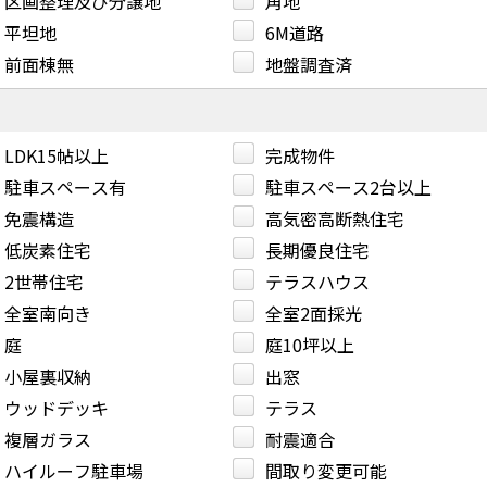
区画整理及び分譲地
角地
平坦地
6M道路
前面棟無
地盤調査済
LDK15帖以上
完成物件
駐車スペース有
駐車スペース2台以上
免震構造
高気密高断熱住宅
低炭素住宅
長期優良住宅
2世帯住宅
テラスハウス
全室南向き
全室2面採光
庭
庭10坪以上
小屋裏収納
出窓
ウッドデッキ
テラス
複層ガラス
耐震適合
ハイルーフ駐車場
間取り変更可能