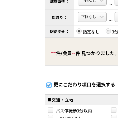
建物面積 ：
～
間取り ：
～
指定なし
3
駅徒歩分 ：
--
件/会員
--
件 見つかりました
更にこだわり項目を選択する
■交通・立地
バス停徒歩3分以内