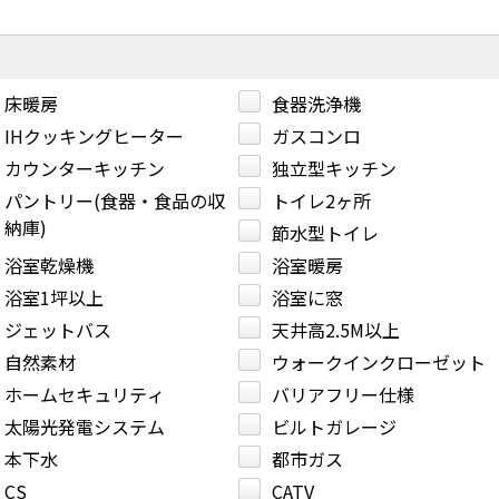
床暖房
食器洗浄機
IHクッキングヒーター
ガスコンロ
カウンターキッチン
独立型キッチン
パントリー(食器・食品の収
トイレ2ヶ所
納庫)
節水型トイレ
浴室乾燥機
浴室暖房
浴室1坪以上
浴室に窓
ジェットバス
天井高2.5M以上
自然素材
ウォークインクローゼット
ホームセキュリティ
バリアフリー仕様
太陽光発電システム
ビルトガレージ
本下水
都市ガス
CS
CATV