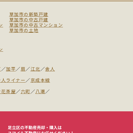
草加市の新築戸建
草加市の中古戸建
ン
草加市の中古マンション
草加市の土地
ン
町
／
加平
／
扇
／
江北
／
舎人
舎人ライナー
／
京成本線
お花茶屋
／
六町
／
八潮
／
足立区の不動産売却・購入は