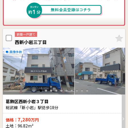
新築一戸建て
西新小岩三丁目
画像多数
葛飾区西新小岩３丁目
総武線「新小岩」駅徒歩
18
分
7,280
価格：
万円
土地：96.82m²