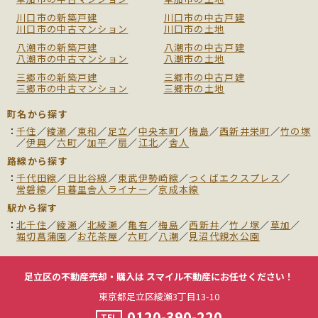
川口市の新築戸建
川口市の中古戸建
川口市の中古マンション
川口市の土地
八潮市の新築戸建
八潮市の中古戸建
八潮市の中古マンション
八潮市の土地
三郷市の新築戸建
三郷市の中古戸建
三郷市の中古マンション
三郷市の土地
町名から探す
千住
／
綾瀬
／
東和
／
足立
／
中央本町
／
梅島
／
西新井栄町
／
竹の塚
／
伊興
／
六町
／
加平
／
扇
／
江北
／
舎人
路線から探す
千代田線
／
日比谷線
／
東武伊勢崎線
／
つくばエクスプレス
／
常磐線
／
日暮里舎人ライナー
／
京成本線
駅から探す
北千住
／
綾瀬
／
北綾瀬
／
亀有
／
梅島
／
西新井
／
竹ノ塚
／
草加
／
堀切菖蒲園
／
お花茶屋
／
六町
／
八潮
／
見沼代親水公園
足立区の不動産売却・購入は
スマイル不動産にお任せください！
東京都足立区綾瀬3丁目13-10
0120-390-220
TEL