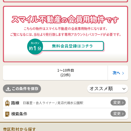
1〜10件目
次へ
(23件)
この条件を保存
変更
路線
日暮里・舎人ライナー / 見沼代親水公園駅
変更
検索条件
市区町村から探す