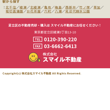
駅から探す
北千住
／
綾瀬
／
北綾瀬
／
亀有
／
梅島
／
西新井
／
竹ノ塚
／
草加
／
堀切菖蒲園
／
お花茶屋
／
六町
／
八潮
／
見沼代親水公園
足立区の不動産売却・購入は
スマイル不動産にお任せください！
東京都足立区綾瀬3丁目13-10
0120-390-220
TEL
03-6662-6413
FAX
Copyright(c) 株式会社スマイル不動産 All Rights Reserved.