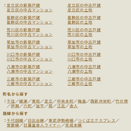
足立区の新築戸建
足立区の中古戸建
足立区の中古マンション
足立区の土地
葛飾区の新築戸建
葛飾区の中古戸建
葛飾区の中古マンション
葛飾区の土地
荒川区の新築戸建
荒川区の中古戸建
荒川区の中古マンション
荒川区の土地
草加市の新築戸建
草加市の中古戸建
草加市の中古マンション
草加市の土地
川口市の新築戸建
川口市の中古戸建
川口市の中古マンション
川口市の土地
八潮市の新築戸建
八潮市の中古戸建
八潮市の中古マンション
八潮市の土地
三郷市の新築戸建
三郷市の中古戸建
三郷市の中古マンション
三郷市の土地
町名から探す
千住
／
綾瀬
／
東和
／
足立
／
中央本町
／
梅島
／
西新井栄町
／
竹の塚
／
伊興
／
六町
／
加平
／
扇
／
江北
／
舎人
路線から探す
千代田線
／
日比谷線
／
東武伊勢崎線
／
つくばエクスプレス
／
常磐線
／
日暮里舎人ライナー
／
京成本線