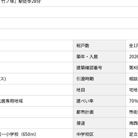
竹ノ塚」駅徒歩28分
総戸数
全1
築年・入居
20
建築確認番号
第KB
ス)
引渡時期
相談
地目
宅地
住居専用地域
建ぺい率
70
都市計画
市街
接道
南西
一小学校（650m）
中学校区
足立