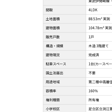
東武伊勢崎線「
間取
4LDK
土地面積
88.53m² 実測
建物面積
104.78m² 実測
販売戸数
1戸
構造・規模
木造 3階建て
建物現況
完成済
駐車スペース
1台(カースペー
国土法届出
不要
用途地域
第二種中高層
容積率
160％
権利種類
所有権
小学校区
足立区立渕江第