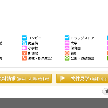
コンビニ
ドラッグストア
舗
商店街
大学
小学校
保育園
郵便局
役所
防
趣味・娯楽施設
公園・運動施設