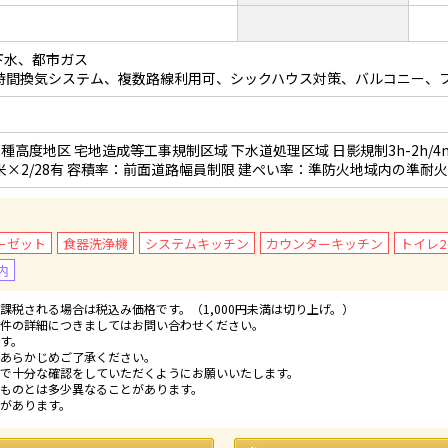
下水、都市ガス
4時間換気システム、複数路線利用可、シックハウス対策、バルコニー、
種高度地区 宅地造成等工事規制区域 下水道処理区域 日影規制3h-2h/4m
9平米×2/28有 容積率：前面道路幅員制限 建ぺい率：準防火地域内の準耐
ーゼット
食器洗浄機
システムキッチン
カウンターキッチン
トイレ2
内
税される場合は税込み価格です。（1,000円未満は切り上げ。）
件の詳細につきましてはお問い合わせください。
す。
あらかじめご了承ください。
で十分な確認をしていただくようにお願いいたします。
ものとは多少異なることがあります。
があります。