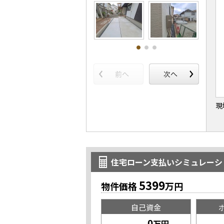
現
住宅ローン支払いシミュレーシ
5399
物件価格
万円
自己資金
万円