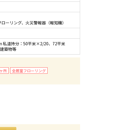
フローリング、火災警報器（報知機）
 私道持分：50平米×2/20、72平米
火建築物等
ヶ所
全居室フローリング