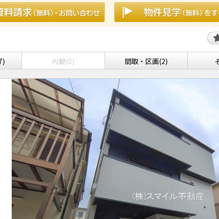
7)
内観(0)
間取・区画(2)