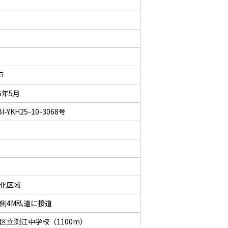
戸
26年5月
I-YKH25-10-3068号
％
化区域
側4M私道に接道
区立渕江中学校（1100m）