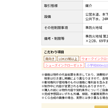
取引態様
媒介
公営水道、本
設備
公共下水、2
その他制限事項
準防火地域
準防火地域 第2
備考・制限等
×2/28、6
こだわり項目
南向き
LDK15帖以上
ウォークインクロ
シューズインクローゼット
小学校800m以
※価格は物件の代金総額を表示しており、消費税が課
税率は引き渡し時期により異なりますので、各物
※敷地権利が借地権のものは価格に権利金を含みま
※制作中に内容が変更される場合もありますので、
※購入の前には物件内容や契約条件についてご自身
※完成予想図はいずれも外構、植栽、外観等実際の
※ＣＧ合成の画像の場合、実際とは多少異なる場合