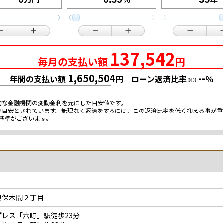
137,542
毎月の支払い額
円
1,650,504
--
年間の支払い額
円 ローン返済比率
％
※3
的な金融機関の変動金利を元にした目安値です。
限の目安とされています。無理なく返済をするには、この返済比率を低く抑える事が
基準がございます。
東保木間２丁目
レス「六町」駅徒歩23分