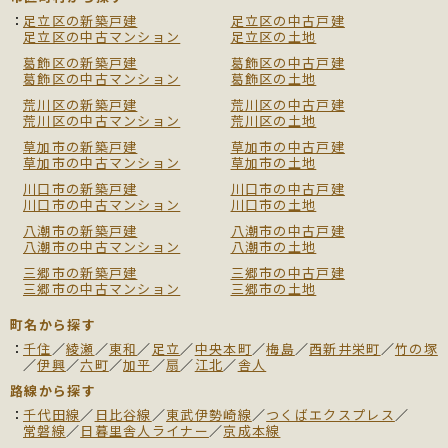
足立区の新築戸建
足立区の中古戸建
足立区の中古マンション
足立区の土地
葛飾区の新築戸建
葛飾区の中古戸建
葛飾区の中古マンション
葛飾区の土地
荒川区の新築戸建
荒川区の中古戸建
荒川区の中古マンション
荒川区の土地
草加市の新築戸建
草加市の中古戸建
草加市の中古マンション
草加市の土地
川口市の新築戸建
川口市の中古戸建
川口市の中古マンション
川口市の土地
八潮市の新築戸建
八潮市の中古戸建
八潮市の中古マンション
八潮市の土地
三郷市の新築戸建
三郷市の中古戸建
三郷市の中古マンション
三郷市の土地
町名から探す
千住
／
綾瀬
／
東和
／
足立
／
中央本町
／
梅島
／
西新井栄町
／
竹の塚
／
伊興
／
六町
／
加平
／
扇
／
江北
／
舎人
路線から探す
千代田線
／
日比谷線
／
東武伊勢崎線
／
つくばエクスプレス
／
常磐線
／
日暮里舎人ライナー
／
京成本線