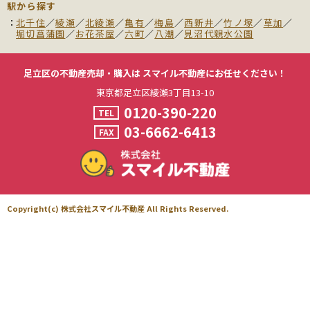
駅から探す
北千住
／
綾瀬
／
北綾瀬
／
亀有
／
梅島
／
西新井
／
竹ノ塚
／
草加
／
堀切菖蒲園
／
お花茶屋
／
六町
／
八潮
／
見沼代親水公園
足立区の不動産売却・購入は
スマイル不動産にお任せください！
東京都足立区綾瀬3丁目13-10
0120-390-220
TEL
03-6662-6413
FAX
Copyright(c) 株式会社スマイル不動産 All Rights Reserved.