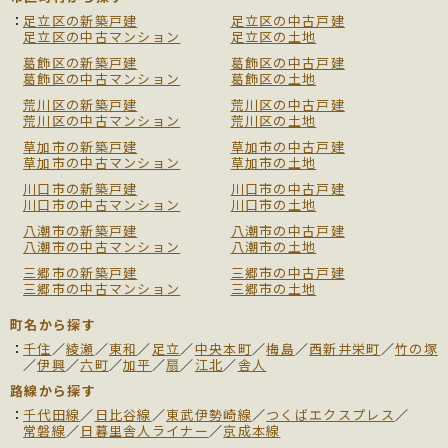
足立区の新築戸建
足立区の中古戸建
足立区の中古マンション
足立区の土地
葛飾区の新築戸建
葛飾区の中古戸建
葛飾区の中古マンション
葛飾区の土地
荒川区の新築戸建
荒川区の中古戸建
荒川区の中古マンション
荒川区の土地
草加市の新築戸建
草加市の中古戸建
草加市の中古マンション
草加市の土地
川口市の新築戸建
川口市の中古戸建
川口市の中古マンション
川口市の土地
八潮市の新築戸建
八潮市の中古戸建
八潮市の中古マンション
八潮市の土地
三郷市の新築戸建
三郷市の中古戸建
三郷市の中古マンション
三郷市の土地
町名から探す
千住
／
綾瀬
／
東和
／
足立
／
中央本町
／
梅島
／
西新井栄町
／
竹の塚
／
伊興
／
六町
／
加平
／
扇
／
江北
／
舎人
路線から探す
千代田線
／
日比谷線
／
東武伊勢崎線
／
つくばエクスプレス
／
常磐線
／
日暮里舎人ライナー
／
京成本線