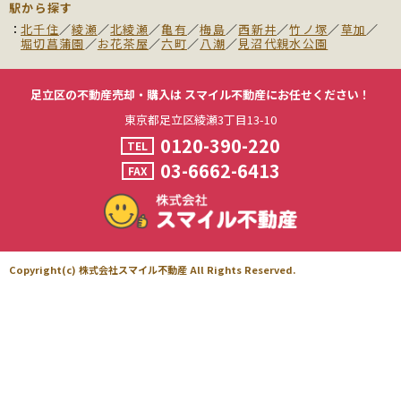
駅から探す
北千住
／
綾瀬
／
北綾瀬
／
亀有
／
梅島
／
西新井
／
竹ノ塚
／
草加
／
堀切菖蒲園
／
お花茶屋
／
六町
／
八潮
／
見沼代親水公園
足立区の不動産売却・購入は
スマイル不動産にお任せください！
東京都足立区綾瀬3丁目13-10
0120-390-220
TEL
03-6662-6413
FAX
Copyright(c) 株式会社スマイル不動産 All Rights Reserved.