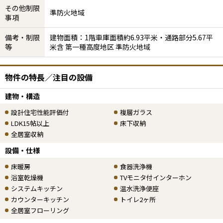
その他制限
準防火地域
事項
備考・制限
建物面積：1階車庫面積約6.93平米・通路部分5.67平
等
米含 第一種高度地区 準防火地域
物件の特長／注目の設備
建物・構造
設計住宅性能評価付
複層ガラス
LDK15帖以上
床下収納
全居室収納
設備・仕様
床暖房
食器洗浄機
浴室乾燥機
TVモニタ付インターホン
システムキッチン
温水洗浄便座
カウンターキッチン
トイレ2ヶ所
全居室フローリング