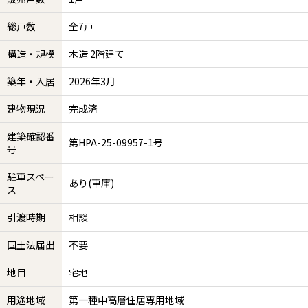
総戸数
全7戸
構造・規模
木造 2階建て
築年・入居
2026年3月
建物現況
完成済
建築確認番
第HPA-25-09957-1号
号
駐車スペー
あり(車庫)
ス
引渡時期
相談
国土法届出
不要
地目
宅地
用途地域
第一種中高層住居専用地域