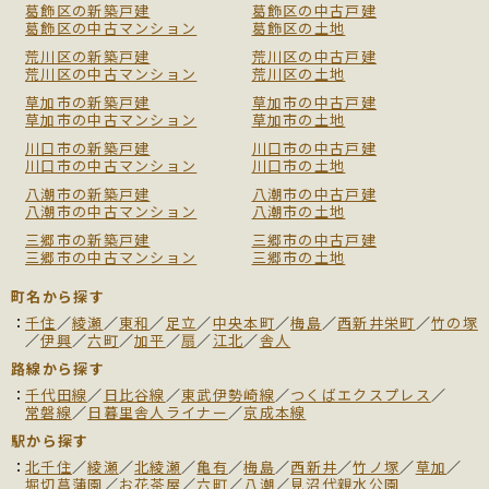
葛飾区の新築戸建
葛飾区の中古戸建
葛飾区の中古マンション
葛飾区の土地
荒川区の新築戸建
荒川区の中古戸建
荒川区の中古マンション
荒川区の土地
草加市の新築戸建
草加市の中古戸建
草加市の中古マンション
草加市の土地
川口市の新築戸建
川口市の中古戸建
川口市の中古マンション
川口市の土地
八潮市の新築戸建
八潮市の中古戸建
八潮市の中古マンション
八潮市の土地
三郷市の新築戸建
三郷市の中古戸建
三郷市の中古マンション
三郷市の土地
町名から探す
千住
／
綾瀬
／
東和
／
足立
／
中央本町
／
梅島
／
西新井栄町
／
竹の塚
／
伊興
／
六町
／
加平
／
扇
／
江北
／
舎人
路線から探す
千代田線
／
日比谷線
／
東武伊勢崎線
／
つくばエクスプレス
／
常磐線
／
日暮里舎人ライナー
／
京成本線
駅から探す
北千住
／
綾瀬
／
北綾瀬
／
亀有
／
梅島
／
西新井
／
竹ノ塚
／
草加
／
堀切菖蒲園
／
お花茶屋
／
六町
／
八潮
／
見沼代親水公園