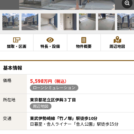
間取・区画
特長・設備
物件概要
周辺地図
基本情報
価格
5,598
万円（税込）
ローンシミュレーション
所在地
東京都足立区伊興３丁目
周辺地図
交通
東武伊勢崎線「竹ノ塚」駅徒歩10分
日暮里・舎人ライナー「舎人公園」駅徒歩15分