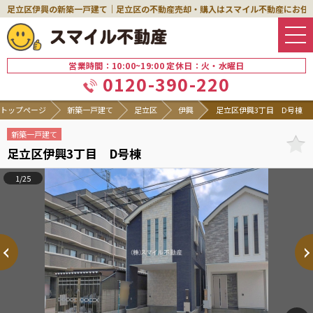
足立区伊興の新築一戸建て｜足立区の不動産売却・購入はスマイル不動産にお任
営業時間：10:00~19:00 定休日：火・水曜日
0120-390-220
トップページ
新築一戸建て
足立区
伊興
足立区伊興3丁目 D号棟
新築一戸建て
足立区伊興3丁目 D号棟
1/25