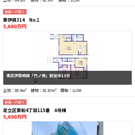
新築一戸建て
東伊興314 No.1
5,680万円
東武伊勢崎線「竹ノ塚」駅徒歩13分
土地：85.9m² 建物：81.87m² 間取：1LDK
新築一戸建て
足立区東和4丁目115番 A号棟
5,690万円