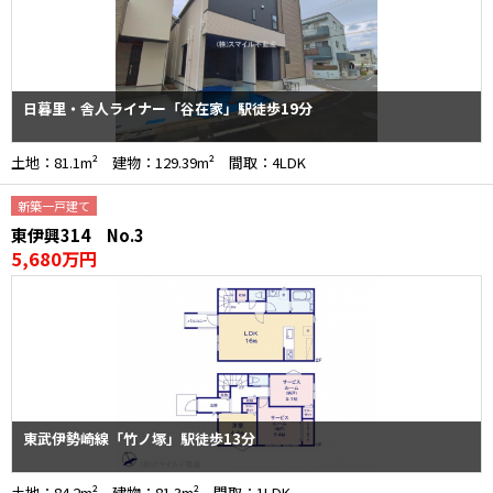
日暮里・舎人ライナー「谷在家」駅徒歩19分
土地：81.1m² 建物：129.39m² 間取：4LDK
新築一戸建て
東伊興314 No.3
5,680万円
東武伊勢崎線「竹ノ塚」駅徒歩13分
土地：84.2m² 建物：81.3m² 間取：1LDK