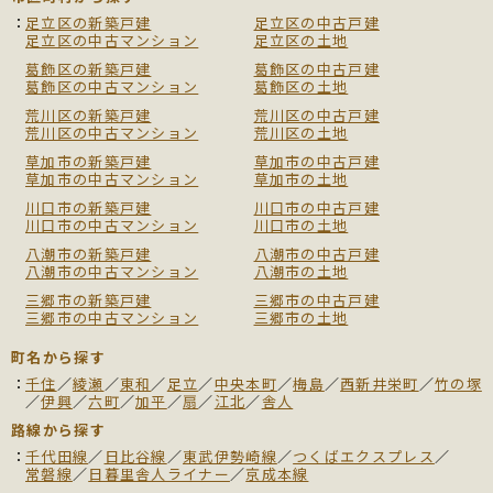
足立区の新築戸建
足立区の中古戸建
足立区の中古マンション
足立区の土地
葛飾区の新築戸建
葛飾区の中古戸建
葛飾区の中古マンション
葛飾区の土地
荒川区の新築戸建
荒川区の中古戸建
荒川区の中古マンション
荒川区の土地
草加市の新築戸建
草加市の中古戸建
草加市の中古マンション
草加市の土地
川口市の新築戸建
川口市の中古戸建
川口市の中古マンション
川口市の土地
八潮市の新築戸建
八潮市の中古戸建
八潮市の中古マンション
八潮市の土地
三郷市の新築戸建
三郷市の中古戸建
三郷市の中古マンション
三郷市の土地
町名から探す
千住
／
綾瀬
／
東和
／
足立
／
中央本町
／
梅島
／
西新井栄町
／
竹の塚
／
伊興
／
六町
／
加平
／
扇
／
江北
／
舎人
路線から探す
千代田線
／
日比谷線
／
東武伊勢崎線
／
つくばエクスプレス
／
常磐線
／
日暮里舎人ライナー
／
京成本線