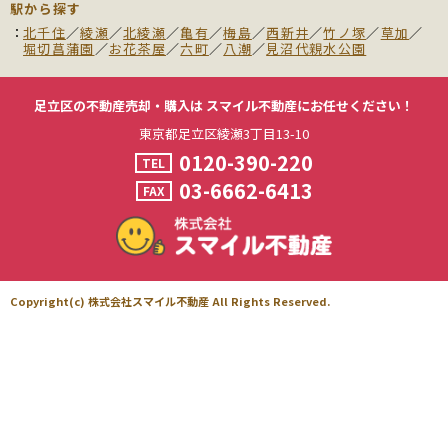
駅から探す
北千住
／
綾瀬
／
北綾瀬
／
亀有
／
梅島
／
西新井
／
竹ノ塚
／
草加
／
堀切菖蒲園
／
お花茶屋
／
六町
／
八潮
／
見沼代親水公園
足立区の不動産売却・購入は
スマイル不動産にお任せください！
東京都足立区綾瀬3丁目13-10
0120-390-220
TEL
03-6662-6413
FAX
Copyright(c) 株式会社スマイル不動産 All Rights Reserved.