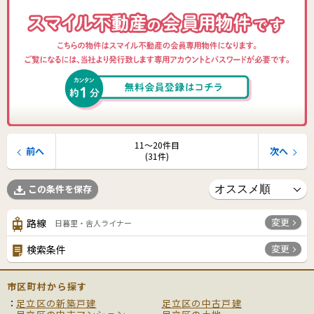
11〜20件目
前へ
次へ
(31件)
この条件を保存
変更
路線
日暮里・舎人ライナー
変更
検索条件
市区町村から探す
足立区の新築戸建
足立区の中古戸建