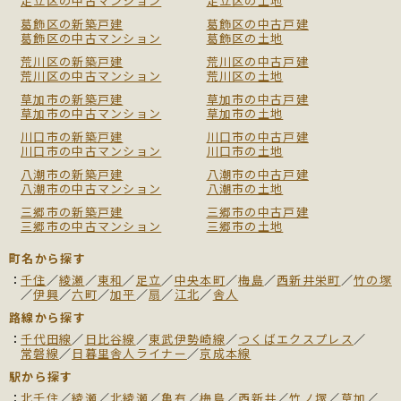
足立区の中古マンション
足立区の土地
葛飾区の新築戸建
葛飾区の中古戸建
葛飾区の中古マンション
葛飾区の土地
荒川区の新築戸建
荒川区の中古戸建
荒川区の中古マンション
荒川区の土地
草加市の新築戸建
草加市の中古戸建
草加市の中古マンション
草加市の土地
川口市の新築戸建
川口市の中古戸建
川口市の中古マンション
川口市の土地
八潮市の新築戸建
八潮市の中古戸建
八潮市の中古マンション
八潮市の土地
三郷市の新築戸建
三郷市の中古戸建
三郷市の中古マンション
三郷市の土地
町名から探す
千住
／
綾瀬
／
東和
／
足立
／
中央本町
／
梅島
／
西新井栄町
／
竹の塚
／
伊興
／
六町
／
加平
／
扇
／
江北
／
舎人
路線から探す
千代田線
／
日比谷線
／
東武伊勢崎線
／
つくばエクスプレス
／
常磐線
／
日暮里舎人ライナー
／
京成本線
駅から探す
北千住
／
綾瀬
／
北綾瀬
／
亀有
／
梅島
／
西新井
／
竹ノ塚
／
草加
／