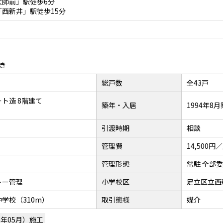
大師前」駅徒歩6分
西新井」駅徒歩15分
向き
総戸数
全43戸
ト造 8階建て
築年・入居
1994年8月
引渡時期
相談
管理費
14,500円
管理形態
常駐 全部
トー管理
小学校区
足立区立西
学校（310m）
取引態様
媒介
6年05月）施工