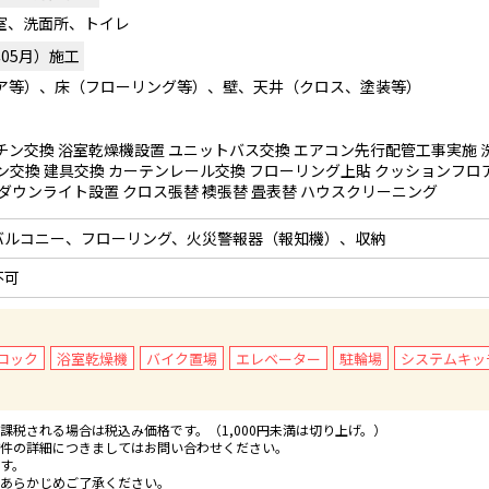
室、洗面所、トイレ
年05月）施工
ア等）、床（フローリング等）、壁、天井（クロス、塗装等）
チン交換 浴室乾燥機設置 ユニットバス交換 エアコン先行配管工事実施 
ン交換 建具交換 カーテンレール交換 フローリング上貼 クッションフロ
ダウンライト設置 クロス張替 襖張替 畳表替 ハウスクリーニング
バルコニー、フローリング、火災警報器（報知機）、収納
不可
ロック
浴室乾燥機
バイク置場
エレベーター
駐輪場
システムキッ
税される場合は税込み価格です。（1,000円未満は切り上げ。）
件の詳細につきましてはお問い合わせください。
す。
あらかじめご了承ください。