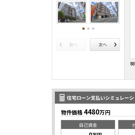
現
住宅ローン支払いシミュレーシ
4480
物件価格
万円
自己資金
万円