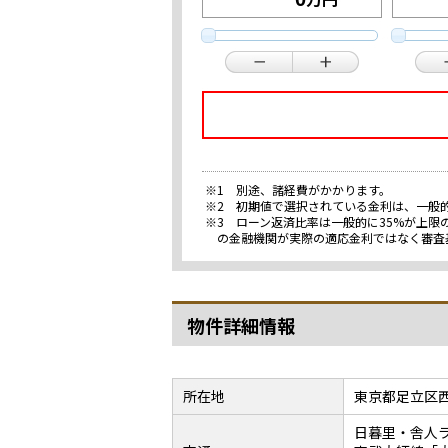
※1 別途、諸経費がかかります。
※2 初期値で選択されている金利は、一般
※3 ローン返済比率は一般的に35%が上
の金融機関が実際の適応金利ではなく審査
物件詳細情報
所在地
東京都足立区
日暮里・舎人ラ