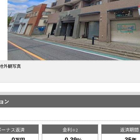
地外観写真
ョン
ボーナス返済
金利
返済期間
※2
万円
％
年