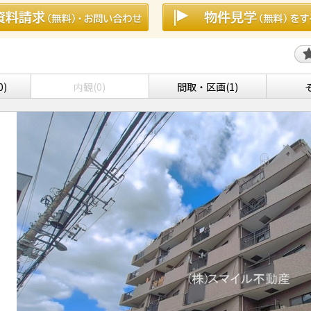
0)
内観(0)
間取・区画(1)