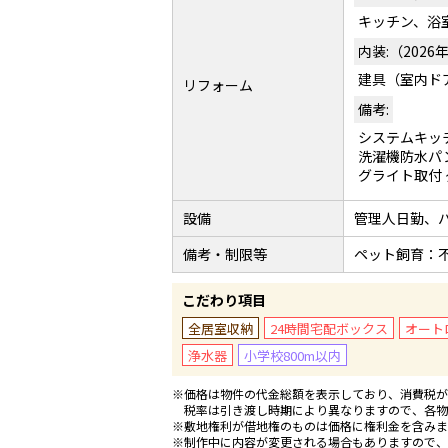
キッチン、浴
内装:（2026
建具（室内ド
リフォーム
備考:
システムキッ
洗濯機防水パ
グライト取付 
設備
管理人日勤、
備考・制限等
ペット飼育：
こだわり項目
全居室収納
24時間宅配ボックス
オート
浄水器
小学校800m以内
※価格は物件の代金総額を表示しており、消費税が課
税率は引き渡し時期により異なりますので、各物
※敷地権利が借地権のものは価格に権利金を含みま
※制作中に内容が変更される場合もありますので、