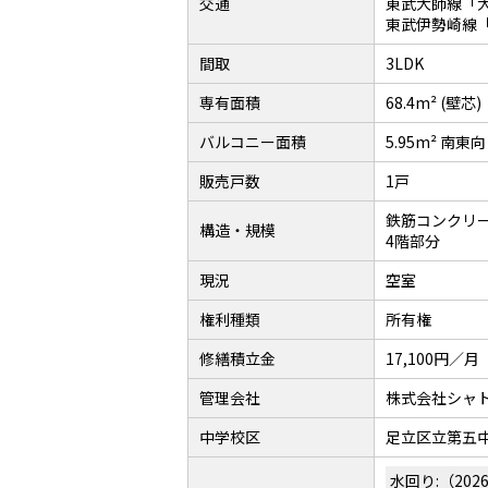
交通
東武大師線「
東武伊勢崎線「
間取
3LDK
専有面積
68.4m² (壁芯)
バルコニー面積
5.95m² 南東
販売戸数
1戸
鉄筋コンクリー
構造・規模
4階部分
現況
空室
権利種類
所有権
修繕積立金
17,100円／月
管理会社
株式会社シャ
中学校区
足立区立第五中
水回り:（202