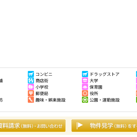
コンビニ
ドラッグストア
舗
商店街
大学
小学校
保育園
郵便局
役所
防
趣味・娯楽施設
公園・運動施設