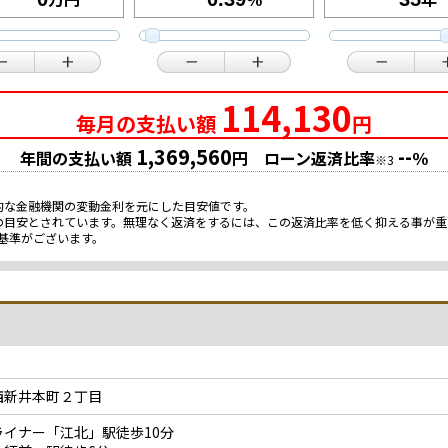
114,130
毎月の支払い額
円
1,369,560
--
年間の支払い額
円 ローン返済比率
％
※3
的な金融機関の変動金利を元にした目安値です。
限の目安とされています。無理なく返済をするには、この返済比率を低く抑える事が
基準がございます。
西新井本町２丁目
イナー「江北」駅徒歩10分