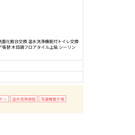
洗面化粧台交換 温水洗浄機能付トイレ交換
ア張替 木目調フロアタイル上貼 シーリン
チン
温水洗浄便座
洗濯機置き場