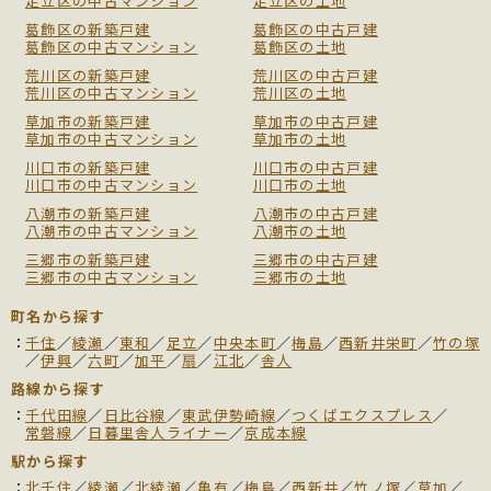
足立区の中古マンション
足立区の土地
葛飾区の新築戸建
葛飾区の中古戸建
葛飾区の中古マンション
葛飾区の土地
荒川区の新築戸建
荒川区の中古戸建
荒川区の中古マンション
荒川区の土地
草加市の新築戸建
草加市の中古戸建
草加市の中古マンション
草加市の土地
川口市の新築戸建
川口市の中古戸建
川口市の中古マンション
川口市の土地
八潮市の新築戸建
八潮市の中古戸建
八潮市の中古マンション
八潮市の土地
三郷市の新築戸建
三郷市の中古戸建
三郷市の中古マンション
三郷市の土地
町名から探す
千住
／
綾瀬
／
東和
／
足立
／
中央本町
／
梅島
／
西新井栄町
／
竹の塚
／
伊興
／
六町
／
加平
／
扇
／
江北
／
舎人
路線から探す
千代田線
／
日比谷線
／
東武伊勢崎線
／
つくばエクスプレス
／
常磐線
／
日暮里舎人ライナー
／
京成本線
駅から探す
北千住
／
綾瀬
／
北綾瀬
／
亀有
／
梅島
／
西新井
／
竹ノ塚
／
草加
／