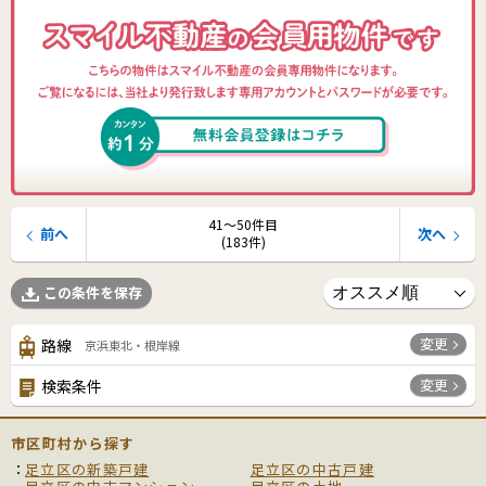
41〜50件目
前へ
次へ
(183件)
この条件を保存
変更
路線
京浜東北・根岸線
変更
検索条件
市区町村から探す
足立区の新築戸建
足立区の中古戸建