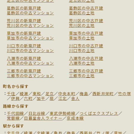
足立区の中古マンション
足立区の土地
葛飾区の新築戸建
葛飾区の中古戸建
葛飾区の中古マンション
葛飾区の土地
荒川区の新築戸建
荒川区の中古戸建
荒川区の中古マンション
荒川区の土地
草加市の新築戸建
草加市の中古戸建
草加市の中古マンション
草加市の土地
川口市の新築戸建
川口市の中古戸建
川口市の中古マンション
川口市の土地
八潮市の新築戸建
八潮市の中古戸建
八潮市の中古マンション
八潮市の土地
三郷市の新築戸建
三郷市の中古戸建
三郷市の中古マンション
三郷市の土地
町名から探す
千住
／
綾瀬
／
東和
／
足立
／
中央本町
／
梅島
／
西新井栄町
／
竹の塚
／
伊興
／
六町
／
加平
／
扇
／
江北
／
舎人
路線から探す
千代田線
／
日比谷線
／
東武伊勢崎線
／
つくばエクスプレス
／
常磐線
／
日暮里舎人ライナー
／
京成本線
駅から探す
北千住
／
綾瀬
／
北綾瀬
／
亀有
／
梅島
／
西新井
／
竹ノ塚
／
草加
／