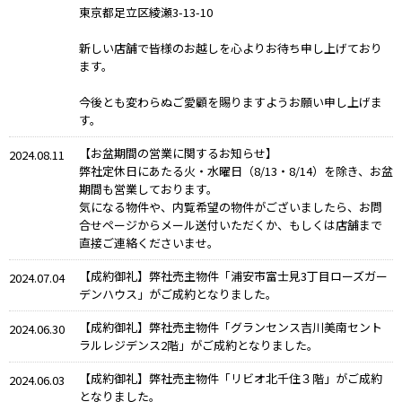
東京都足立区綾瀬3-13-10
新しい店舗で皆様のお越しを心よりお待ち申し上げており
ます。
今後とも変わらぬご愛顧を賜りますようお願い申し上げま
す。
【お盆期間の営業に関するお知らせ】
2024.08.11
弊社定休日にあたる火・水曜日（8/13・8/14）を除き、お盆
期間も営業しております。
気になる物件や、内覧希望の物件がございましたら、お問
合せページからメール送付いただくか、もしくは店舗まで
直接ご連絡くださいませ。
【成約御礼】弊社売主物件「浦安市富士見3丁目ローズガー
2024.07.04
デンハウス」がご成約となりました。
【成約御礼】弊社売主物件「グランセンス吉川美南セント
2024.06.30
ラルレジデンス2階」がご成約となりました。
【成約御礼】弊社売主物件「リビオ北千住３階」がご成約
2024.06.03
となりました。