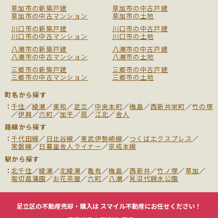
草加市の新築戸建
草加市の中古戸建
草加市の中古マンション
草加市の土地
川口市の新築戸建
川口市の中古戸建
川口市の中古マンション
川口市の土地
八潮市の新築戸建
八潮市の中古戸建
八潮市の中古マンション
八潮市の土地
三郷市の新築戸建
三郷市の中古戸建
三郷市の中古マンション
三郷市の土地
町名から探す
千住
／
綾瀬
／
東和
／
足立
／
中央本町
／
梅島
／
西新井栄町
／
竹の塚
／
伊興
／
六町
／
加平
／
扇
／
江北
／
舎人
路線から探す
千代田線
／
日比谷線
／
東武伊勢崎線
／
つくばエクスプレス
／
常磐線
／
日暮里舎人ライナー
／
京成本線
駅から探す
北千住
／
綾瀬
／
北綾瀬
／
亀有
／
梅島
／
西新井
／
竹ノ塚
／
草加
／
堀切菖蒲園
／
お花茶屋
／
六町
／
八潮
／
見沼代親水公園
足立区の不動産売却・購入は
スマイル不動産にお任せください！