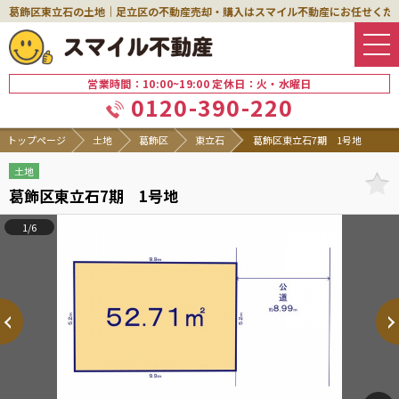
葛飾区東立石の土地｜足立区の不動産売却・購入はスマイル不動産にお任せくだ
営業時間：10:00~19:00 定休日：火・水曜日
0120-390-220
トップページ
土地
葛飾区
東立石
葛飾区東立石7期 1号地
土地
葛飾区東立石7期 1号地
1/6