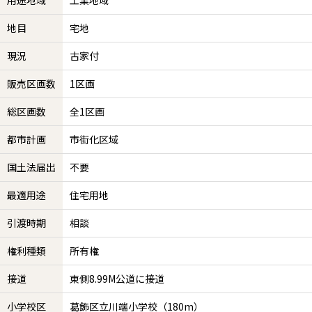
用途地域
工業地域
地目
宅地
現況
古家付
販売区画数
1区画
総区画数
全1区画
都市計画
市街化区域
国土法届出
不要
最適用途
住宅用地
引渡時期
相談
権利種類
所有権
接道
東側8.99M公道に接道
小学校区
葛飾区立川端小学校（180m）