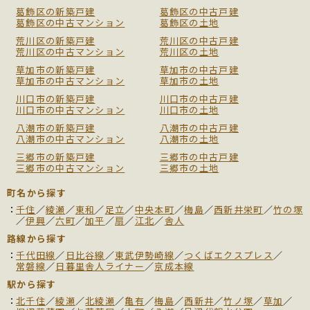
葛飾区の新築戸建
葛飾区の中古戸建
葛飾区の中古マンション
葛飾区の土地
荒川区の新築戸建
荒川区の中古戸建
荒川区の中古マンション
荒川区の土地
草加市の新築戸建
草加市の中古戸建
草加市の中古マンション
草加市の土地
川口市の新築戸建
川口市の中古戸建
川口市の中古マンション
川口市の土地
八潮市の新築戸建
八潮市の中古戸建
八潮市の中古マンション
八潮市の土地
三郷市の新築戸建
三郷市の中古戸建
三郷市の中古マンション
三郷市の土地
町名から探す
千住
／
綾瀬
／
東和
／
足立
／
中央本町
／
梅島
／
西新井栄町
／
竹の塚
／
伊興
／
六町
／
加平
／
扇
／
江北
／
舎人
路線から探す
千代田線
／
日比谷線
／
東武伊勢崎線
／
つくばエクスプレス
／
常磐線
／
日暮里舎人ライナー
／
京成本線
駅から探す
北千住
／
綾瀬
／
北綾瀬
／
亀有
／
梅島
／
西新井
／
竹ノ塚
／
草加
／