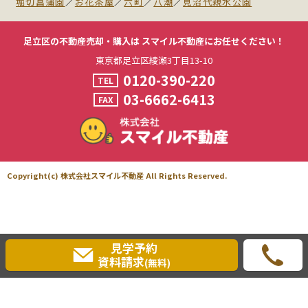
堀切菖蒲園
／
お花茶屋
／
六町
／
八潮
／
見沼代親水公園
足立区の不動産売却・購入は
スマイル不動産にお任せください！
東京都足立区綾瀬3丁目13-10
0120-390-220
TEL
03-6662-6413
FAX
Copyright(c) 株式会社スマイル不動産 All Rights Reserved.
見学予約
資料請求
(無料)