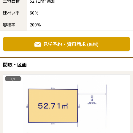
土地面積
52.71m² 実測
建ぺい率
60％
容積率
200％
見学予約・資料請求
(無料)
間取・区画
1/1