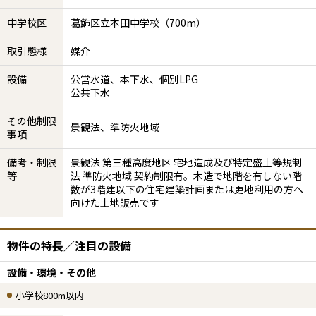
中学校区
葛飾区立本田中学校（700m）
取引態様
媒介
設備
公営水道、本下水、個別LPG
公共下水
その他制限
景観法、準防火地域
事項
備考・制限
景観法 第三種高度地区 宅地造成及び特定盛土等規制
等
法 準防火地域 契約制限有。木造で地階を有しない階
数が3階建以下の住宅建築計画または更地利用の方へ
向けた土地販売です
物件の特長／注目の設備
設備・環境・その他
小学校800m以内