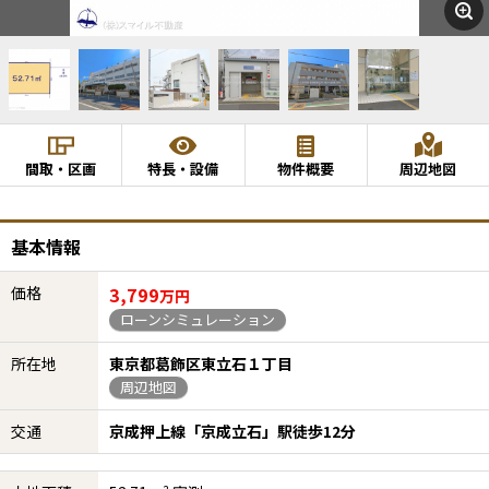
間取・区画
特長・設備
物件概要
周辺地図
基本情報
価格
3,799
万円
ローンシミュレーション
所在地
東京都葛飾区東立石１丁目
周辺地図
交通
京成押上線「京成立石」駅徒歩12分