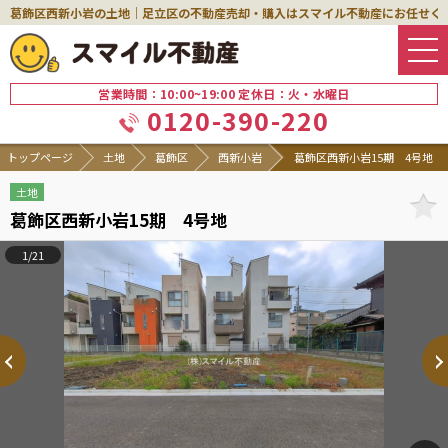
葛飾区西新小岩の土地｜足立区の不動産売却・購入はスマイル不動産にお任せく
営業時間：10:00~19:00 定休日：火・水曜日
0120-390-220
トップページ
土地
葛飾区
西新小岩
葛飾区西新小岩15期 4号地
土地
葛飾区西新小岩15期 4号地
1/21