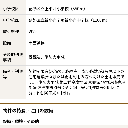
小学校区
葛飾区立上平井小学校（550m）
中学校区
葛飾区立新小岩学園新小岩中学校（1100m）
取引態様
媒介
設備
南面道路
その他制限
景観法、準防火地域
事項
備考・制限
契約制限有(木造で地階を有しない階数が3階建以下の
等
住宅建築計画または更地利用の方へ向けた土地販売で
す。) 準防火地域 第二種高度地区 景観法 宅地造成等規
制法 清掃施設持分：約2.44平米×1/9有 未利用地持
分：約1.66平米×1/9有
物件の特長／注目の設備
設備・環境・その他