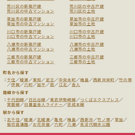
荒川区の新築戸建
荒川区の中古戸建
荒川区の中古マンション
荒川区の土地
草加市の新築戸建
草加市の中古戸建
草加市の中古マンション
草加市の土地
川口市の新築戸建
川口市の中古戸建
川口市の中古マンション
川口市の土地
八潮市の新築戸建
八潮市の中古戸建
八潮市の中古マンション
八潮市の土地
三郷市の新築戸建
三郷市の中古戸建
三郷市の中古マンション
三郷市の土地
町名から探す
千住
／
綾瀬
／
東和
／
足立
／
中央本町
／
梅島
／
西新井栄町
／
竹の塚
／
伊興
／
六町
／
加平
／
扇
／
江北
／
舎人
路線から探す
千代田線
／
日比谷線
／
東武伊勢崎線
／
つくばエクスプレス
／
常磐線
／
日暮里舎人ライナー
／
京成本線
駅から探す
北千住
／
綾瀬
／
北綾瀬
／
亀有
／
梅島
／
西新井
／
竹ノ塚
／
草加
／
堀切菖蒲園
／
お花茶屋
／
六町
／
八潮
／
見沼代親水公園