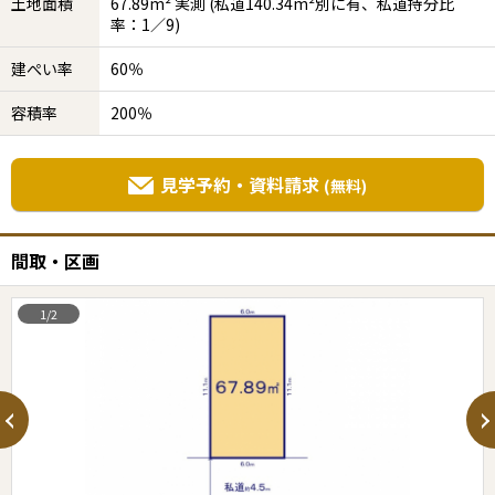
土地面積
67.89m² 実測 (私道140.34m²別に有、私道持分比
率：1／9)
建ぺい率
60％
容積率
200％
見学予約・資料請求
(無料)
間取・区画
1/2