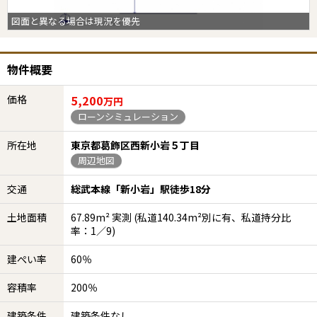
図面と異なる場合は現況を優先
物件概要
価格
5,200
万円
ローンシミュレーション
所在地
東京都葛飾区西新小岩５丁目
周辺地図
交通
総武本線「新小岩」駅徒歩18分
土地面積
67.89m² 実測 (私道140.34m²別に有、私道持分比
率：1／9)
建ぺい率
60％
容積率
200％
建築条件
建築条件なし