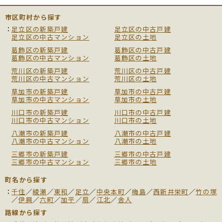
市区町村から探す
足立区の新築戸建
足立区の中古戸建
足立区の中古マンション
足立区の土地
葛飾区の新築戸建
葛飾区の中古戸建
葛飾区の中古マンション
葛飾区の土地
荒川区の新築戸建
荒川区の中古戸建
荒川区の中古マンション
荒川区の土地
草加市の新築戸建
草加市の中古戸建
草加市の中古マンション
草加市の土地
川口市の新築戸建
川口市の中古戸建
川口市の中古マンション
川口市の土地
八潮市の新築戸建
八潮市の中古戸建
八潮市の中古マンション
八潮市の土地
三郷市の新築戸建
三郷市の中古戸建
三郷市の中古マンション
三郷市の土地
町名から探す
千住
／
綾瀬
／
東和
／
足立
／
中央本町
／
梅島
／
西新井栄町
／
竹の塚
／
伊興
／
六町
／
加平
／
扇
／
江北
／
舎人
路線から探す