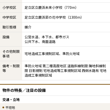
小学校区
足立区立鹿浜未来小学校（770m）
中学校区
足立区立鹿浜菜の花中学校（1300m）
取引態様
媒介
設備
公営水道、本下水、都市ガス
公共下水、南面道路
その他制限
宅地造成工事規制区域、準防火地域
事項
備考・制限
準防火地域 第二種高度地区 道路斜線制限 隣地斜線制
等
限 日影規制 宅地造成等工事規制区域 西側水路有 宅地
造成工事規制区域
物件の特長／注目の設備
交通・立地
平坦地