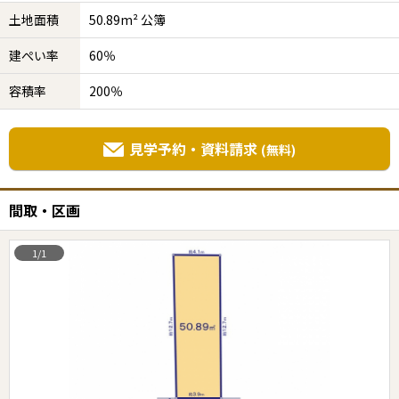
土地面積
50.89m² 公簿
建ぺい率
60％
容積率
200％
見学予約・資料請求
(無料)
間取・区画
1/1