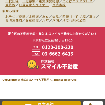
千代田線
／
日比谷線
／
東武伊勢崎線
／
つくばエクスプレス
／
常磐線
／
日暮里舎人ライナー
／
京成本線
駅から探す
北千住
／
綾瀬
／
北綾瀬
／
亀有
／
梅島
／
西新井
／
竹ノ塚
／
草加
／
堀切菖蒲園
／
お花茶屋
／
六町
／
八潮
／
見沼代親水公園
足立区の不動産売却・購入は
スマイル不動産にお任せください！
東京都足立区綾瀬3丁目13-10
0120-390-220
TEL
03-6662-6413
FAX
Copyright(c) 株式会社スマイル不動産 All Rights Reserved.
見学予約