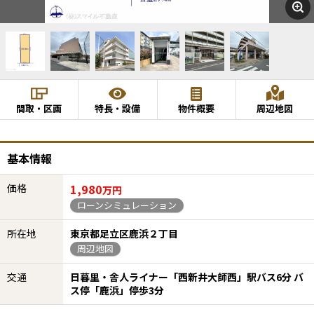
間取・区画
特長・設備
物件概要
周辺地図
基本情報
価格
1,980
万円
ローンシミュレーション
所在地
東京都足立区鹿浜２丁目
周辺地図
交通
日暮里・舎人ライナー「西新井大師西」駅バス6分 バ
ス停「鹿浜」停歩3分