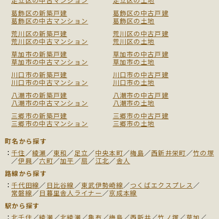
足立区の中古マンション
足立区の土地
葛飾区の新築戸建
葛飾区の中古戸建
葛飾区の中古マンション
葛飾区の土地
荒川区の新築戸建
荒川区の中古戸建
荒川区の中古マンション
荒川区の土地
草加市の新築戸建
草加市の中古戸建
草加市の中古マンション
草加市の土地
川口市の新築戸建
川口市の中古戸建
川口市の中古マンション
川口市の土地
八潮市の新築戸建
八潮市の中古戸建
八潮市の中古マンション
八潮市の土地
三郷市の新築戸建
三郷市の中古戸建
三郷市の中古マンション
三郷市の土地
町名から探す
千住
／
綾瀬
／
東和
／
足立
／
中央本町
／
梅島
／
西新井栄町
／
竹の塚
／
伊興
／
六町
／
加平
／
扇
／
江北
／
舎人
路線から探す
千代田線
／
日比谷線
／
東武伊勢崎線
／
つくばエクスプレス
／
常磐線
／
日暮里舎人ライナー
／
京成本線
駅から探す
北千住
／
綾瀬
／
北綾瀬
／
亀有
／
梅島
／
西新井
／
竹ノ塚
／
草加
／