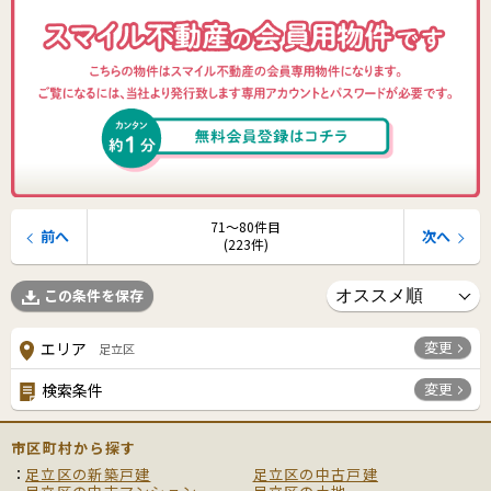
71〜80件目
前へ
次へ
(223件)
この条件を保存
変更
エリア
足立区
変更
検索条件
市区町村から探す
足立区の新築戸建
足立区の中古戸建