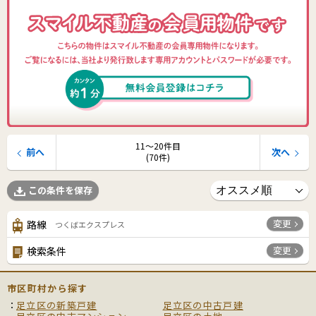
11〜20件目
前へ
次へ
(70件)
この条件を保存
変更
路線
つくばエクスプレス
変更
検索条件
市区町村から探す
足立区の新築戸建
足立区の中古戸建