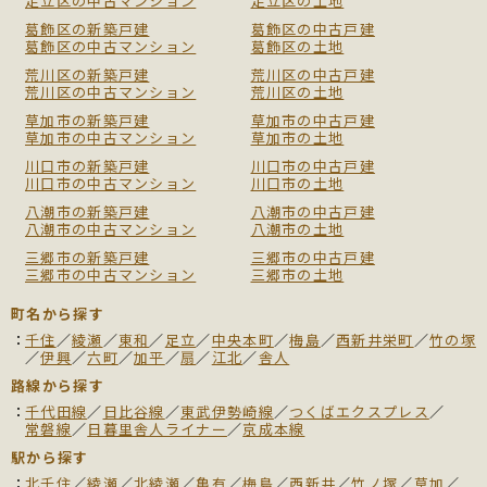
足立区の中古マンション
足立区の土地
葛飾区の新築戸建
葛飾区の中古戸建
葛飾区の中古マンション
葛飾区の土地
荒川区の新築戸建
荒川区の中古戸建
荒川区の中古マンション
荒川区の土地
草加市の新築戸建
草加市の中古戸建
草加市の中古マンション
草加市の土地
川口市の新築戸建
川口市の中古戸建
川口市の中古マンション
川口市の土地
八潮市の新築戸建
八潮市の中古戸建
八潮市の中古マンション
八潮市の土地
三郷市の新築戸建
三郷市の中古戸建
三郷市の中古マンション
三郷市の土地
町名から探す
千住
／
綾瀬
／
東和
／
足立
／
中央本町
／
梅島
／
西新井栄町
／
竹の塚
／
伊興
／
六町
／
加平
／
扇
／
江北
／
舎人
路線から探す
千代田線
／
日比谷線
／
東武伊勢崎線
／
つくばエクスプレス
／
常磐線
／
日暮里舎人ライナー
／
京成本線
駅から探す
北千住
／
綾瀬
／
北綾瀬
／
亀有
／
梅島
／
西新井
／
竹ノ塚
／
草加
／