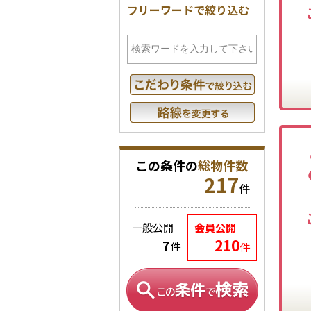
フリーワードで絞り込む
この条件の
総物件数
217
件
一般公開
会員公開
210
7
件
件