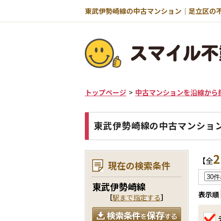
トップページ
中古マンションを沿線から
東武伊勢崎線の中古マンショ
2
【全
現在の検索条件
東武伊勢崎線
表示順
［
駅まで指定する
］