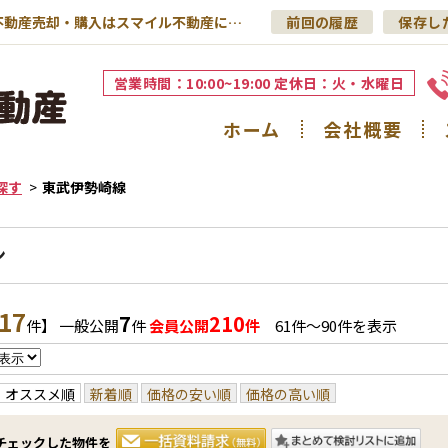
東武伊勢崎線の中古マンション｜足立区の不動産売却・購入はスマイル不動産にお任せください！
前回の履歴
保存し
営業時間：10:00~19:00 定休日：火・水曜日
ホーム
会社概要
探す
東武伊勢崎線
ン
17
7
210
件】 一般公開
件
会員公開
件
61件〜90件を表示
オススメ順
新着順
価格の安い順
価格の高い順
チェックした物件を