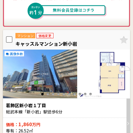
マンション
価格変更
キャッスルマンション新小岩
画像多数
葛飾区新小岩１丁目
総武本線「新小岩」駅徒歩
6
分
1,860
価格：
万円
専有：26.52㎡