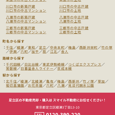
川口市の新築戸建
川口市の中古戸建
川口市の中古マンション
川口市の土地
八潮市の新築戸建
八潮市の中古戸建
八潮市の中古マンション
八潮市の土地
三郷市の新築戸建
三郷市の中古戸建
三郷市の中古マンション
三郷市の土地
町名から探す
千住
／
綾瀬
／
東和
／
足立
／
中央本町
／
梅島
／
西新井栄町
／
竹の塚
／
伊興
／
六町
／
加平
／
扇
／
江北
／
舎人
路線から探す
千代田線
／
日比谷線
／
東武伊勢崎線
／
つくばエクスプレス
／
常磐線
／
日暮里舎人ライナー
／
京成本線
駅から探す
北千住
／
綾瀬
／
北綾瀬
／
亀有
／
梅島
／
西新井
／
竹ノ塚
／
草加
／
堀切菖蒲園
／
お花茶屋
／
六町
／
八潮
／
見沼代親水公園
足立区の不動産売却・購入は
スマイル不動産にお任せください！
東京都足立区綾瀬3丁目13-10
0120-390-220
TEL