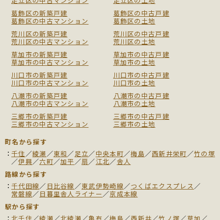
足立区の中古マンション
足立区の土地
葛飾区の新築戸建
葛飾区の中古戸建
葛飾区の中古マンション
葛飾区の土地
荒川区の新築戸建
荒川区の中古戸建
荒川区の中古マンション
荒川区の土地
草加市の新築戸建
草加市の中古戸建
草加市の中古マンション
草加市の土地
川口市の新築戸建
川口市の中古戸建
川口市の中古マンション
川口市の土地
八潮市の新築戸建
八潮市の中古戸建
八潮市の中古マンション
八潮市の土地
三郷市の新築戸建
三郷市の中古戸建
三郷市の中古マンション
三郷市の土地
町名から探す
千住
／
綾瀬
／
東和
／
足立
／
中央本町
／
梅島
／
西新井栄町
／
竹の塚
／
伊興
／
六町
／
加平
／
扇
／
江北
／
舎人
路線から探す
千代田線
／
日比谷線
／
東武伊勢崎線
／
つくばエクスプレス
／
常磐線
／
日暮里舎人ライナー
／
京成本線
駅から探す
北千住
／
綾瀬
／
北綾瀬
／
亀有
／
梅島
／
西新井
／
竹ノ塚
／
草加
／