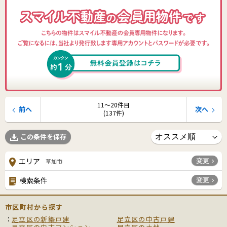
11〜20件目
前へ
次へ
(137件)
この条件を保存
変更
エリア
草加市
変更
検索条件
市区町村から探す
足立区の新築戸建
足立区の中古戸建