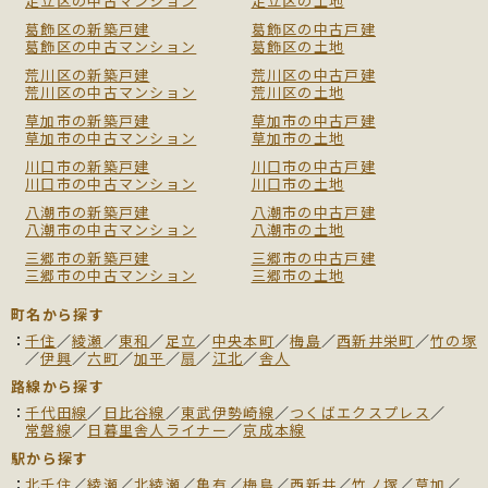
足立区の中古マンション
足立区の土地
葛飾区の新築戸建
葛飾区の中古戸建
葛飾区の中古マンション
葛飾区の土地
荒川区の新築戸建
荒川区の中古戸建
荒川区の中古マンション
荒川区の土地
草加市の新築戸建
草加市の中古戸建
草加市の中古マンション
草加市の土地
川口市の新築戸建
川口市の中古戸建
川口市の中古マンション
川口市の土地
八潮市の新築戸建
八潮市の中古戸建
八潮市の中古マンション
八潮市の土地
三郷市の新築戸建
三郷市の中古戸建
三郷市の中古マンション
三郷市の土地
町名から探す
千住
／
綾瀬
／
東和
／
足立
／
中央本町
／
梅島
／
西新井栄町
／
竹の塚
／
伊興
／
六町
／
加平
／
扇
／
江北
／
舎人
路線から探す
千代田線
／
日比谷線
／
東武伊勢崎線
／
つくばエクスプレス
／
常磐線
／
日暮里舎人ライナー
／
京成本線
駅から探す
北千住
／
綾瀬
／
北綾瀬
／
亀有
／
梅島
／
西新井
／
竹ノ塚
／
草加
／