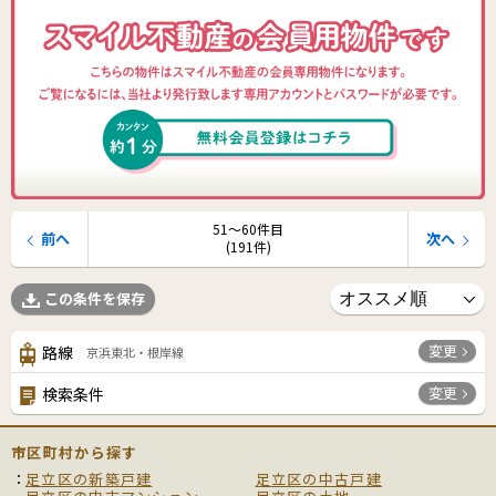
51〜60件目
前へ
次へ
(191件)
この条件を保存
変更
路線
京浜東北・根岸線
変更
検索条件
市区町村から探す
足立区の新築戸建
足立区の中古戸建