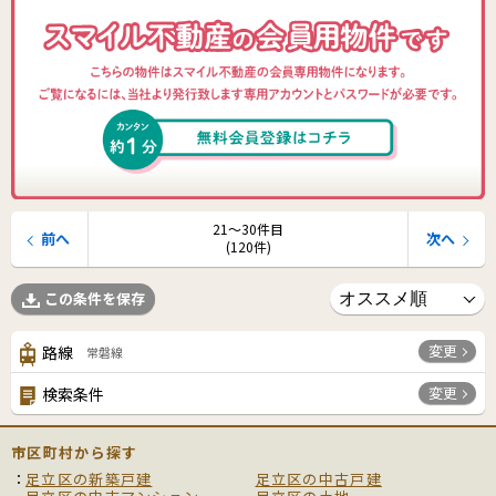
21〜30件目
前へ
次へ
(120件)
この条件を保存
変更
路線
常磐線
変更
検索条件
市区町村から探す
足立区の新築戸建
足立区の中古戸建