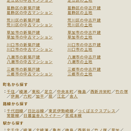
足立区の中古マンション
足立区の土地
葛飾区の新築戸建
葛飾区の中古戸建
葛飾区の中古マンション
葛飾区の土地
荒川区の新築戸建
荒川区の中古戸建
荒川区の中古マンション
荒川区の土地
草加市の新築戸建
草加市の中古戸建
草加市の中古マンション
草加市の土地
川口市の新築戸建
川口市の中古戸建
川口市の中古マンション
川口市の土地
八潮市の新築戸建
八潮市の中古戸建
八潮市の中古マンション
八潮市の土地
三郷市の新築戸建
三郷市の中古戸建
三郷市の中古マンション
三郷市の土地
町名から探す
千住
／
綾瀬
／
東和
／
足立
／
中央本町
／
梅島
／
西新井栄町
／
竹の塚
／
伊興
／
六町
／
加平
／
扇
／
江北
／
舎人
路線から探す
千代田線
／
日比谷線
／
東武伊勢崎線
／
つくばエクスプレス
／
常磐線
／
日暮里舎人ライナー
／
京成本線
駅から探す
北千住
／
綾瀬
／
北綾瀬
／
亀有
／
梅島
／
西新井
／
竹ノ塚
／
草加
／