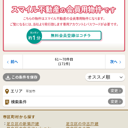
61〜70件目
前へ
次へ
(171件)
この条件を保存
変更
エリア
草加市
変更
検索条件
市区町村から探す
足立区の新築戸建
足立区の中古戸建