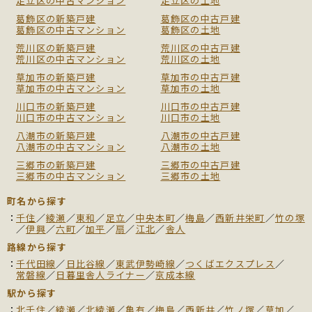
足立区の中古マンション
足立区の土地
葛飾区の新築戸建
葛飾区の中古戸建
葛飾区の中古マンション
葛飾区の土地
荒川区の新築戸建
荒川区の中古戸建
荒川区の中古マンション
荒川区の土地
草加市の新築戸建
草加市の中古戸建
草加市の中古マンション
草加市の土地
川口市の新築戸建
川口市の中古戸建
川口市の中古マンション
川口市の土地
八潮市の新築戸建
八潮市の中古戸建
八潮市の中古マンション
八潮市の土地
三郷市の新築戸建
三郷市の中古戸建
三郷市の中古マンション
三郷市の土地
町名から探す
千住
／
綾瀬
／
東和
／
足立
／
中央本町
／
梅島
／
西新井栄町
／
竹の塚
／
伊興
／
六町
／
加平
／
扇
／
江北
／
舎人
路線から探す
千代田線
／
日比谷線
／
東武伊勢崎線
／
つくばエクスプレス
／
常磐線
／
日暮里舎人ライナー
／
京成本線
駅から探す
北千住
／
綾瀬
／
北綾瀬
／
亀有
／
梅島
／
西新井
／
竹ノ塚
／
草加
／