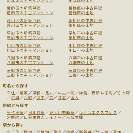
足立区の中古マンション
足立区の土地
葛飾区の新築戸建
葛飾区の中古戸建
葛飾区の中古マンション
葛飾区の土地
荒川区の新築戸建
荒川区の中古戸建
荒川区の中古マンション
荒川区の土地
草加市の新築戸建
草加市の中古戸建
草加市の中古マンション
草加市の土地
川口市の新築戸建
川口市の中古戸建
川口市の中古マンション
川口市の土地
八潮市の新築戸建
八潮市の中古戸建
八潮市の中古マンション
八潮市の土地
三郷市の新築戸建
三郷市の中古戸建
三郷市の中古マンション
三郷市の土地
町名から探す
千住
／
綾瀬
／
東和
／
足立
／
中央本町
／
梅島
／
西新井栄町
／
竹の塚
／
伊興
／
六町
／
加平
／
扇
／
江北
／
舎人
路線から探す
千代田線
／
日比谷線
／
東武伊勢崎線
／
つくばエクスプレス
／
常磐線
／
日暮里舎人ライナー
／
京成本線
駅から探す
北千住
／
綾瀬
／
北綾瀬
／
亀有
／
梅島
／
西新井
／
竹ノ塚
／
草加
／