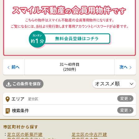
31〜40件目
前へ
次へ
(298件)
この条件を保存
変更
エリア
足立区
変更
検索条件
市区町村から探す
足立区の新築戸建
足立区の中古戸建